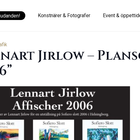
Konstnärer & Fotografer
Event & öppettid
judanden!
afik
nart Jirlow – Plans
6”