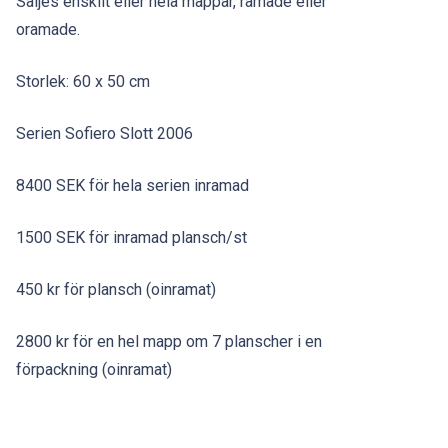
Säljes enskilt eller hela mappar, ramade eller
oramade.
Storlek: 60 x 50 cm
Serien Sofiero Slott 2006
8400 SEK för hela serien inramad
1500 SEK för inramad plansch/st
450 kr för plansch (oinramat)
2800 kr för en hel mapp om 7 planscher i en
förpackning (oinramat)