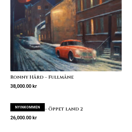
Ronny Hård – Fullmåne
38,000.00
kr
NYINKOMMEN
Ronny Hård – Öppet land 2
26,000.00
kr