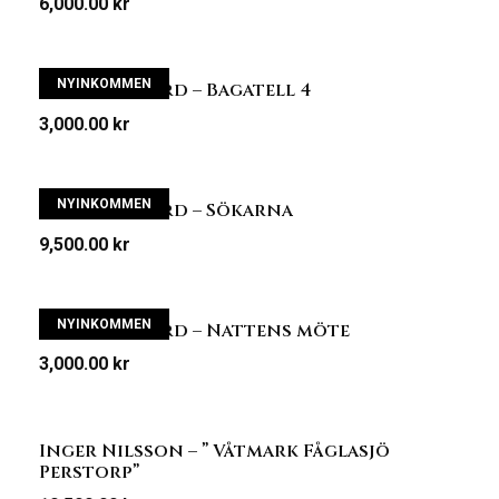
6,000.00
kr
NYINKOMMEN
Katarina Hård – Bagatell 4
3,000.00
kr
NYINKOMMEN
Katarina Hård – Sökarna
9,500.00
kr
NYINKOMMEN
Katarina Hård – Nattens möte
3,000.00
kr
Inger Nilsson – ” Våtmark Fåglasjö
Perstorp”