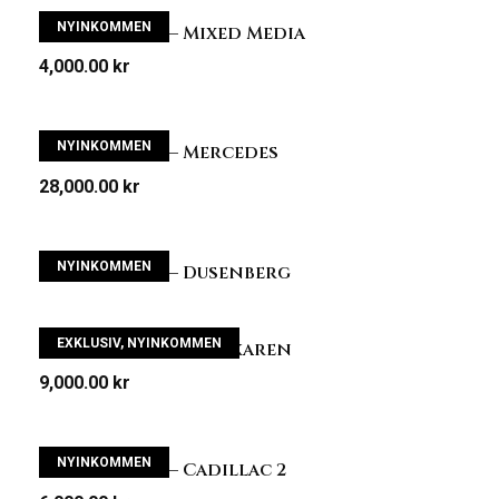
NYINKOMMEN
Ronny Hård – Mixed Media
4,000.00
kr
NYINKOMMEN
Ronny Hård – Mercedes
28,000.00
kr
NYINKOMMEN
Ronny Hård – Dusenberg
EXKLUSIV
,
NYINKOMMEN
Katarina Hård – Sökaren
9,000.00
kr
NYINKOMMEN
Ronny Hård – Cadillac 2