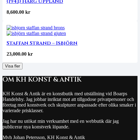
(1943) Harg Uppland
8,600.00
kr
Staffan Strand – Isbjörn
23,000.00
kr
Visa fler
OM KH KONST & ANTIK
KH Konst & Antik är en konstbutik med utställning vid Boarps
Handelsby. Jag jobbar inriktat mot att tillgodose privatpersoner och
företag med konstverk och skulpturer anpassade efter olika smaker i
varierade prisklasser.
Jag har nu utökat min verksamhet med en webbutik där jag
publicerar nya konstverk löpande.
Mvh Johan Petersson, KH Konst & Antik