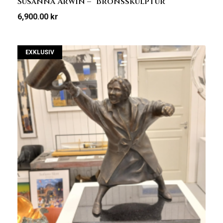
Susanna Arwin – ”Bronsskulptur”
6,900.00
kr
EXKLUSIV