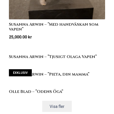
Susanna Arwin – ”Med handväskan som
vapen”
25,000.00
kr
Susanna Arwin – ”Tjusigt Olaga Vapen”
EXKLUSIV
Susanna Arwin – ”Pieta, din mamma”
Olle Blad – ”Odens Öga”
Visa fler