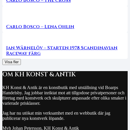
Carlo Bosco – The Cross
Carlo Bosco – Lena Ohlin
Jan Wärnelöv – Starten 1978 Scandinavian
Raceway färg
Visa fler
OM KH KONST & ANTIK
KH Konst & Antik är en konstbutik med utställning vid Boarps
Handelsby. Jag jobbar inriktat mot att tillgodose privatpersoner och
företag med konstverk och skulpturer anpassade efter olika smaker i
varierade prisklasser.
Jag har nu utökat min verksamhet med en webbutik där jag
publicerar nya konstverk löpande.
Mvh Johan Petersson, KH Konst & Antik