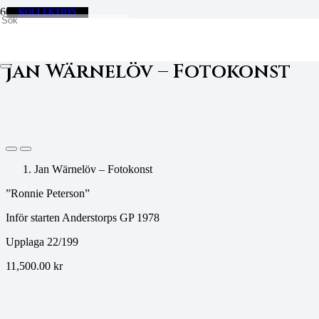
Hem
EXKLUSIV
KOLLEKTION
Fotokonst
Jan Wärnelöv – Fotokonst
Jan Wärnelöv – Fotokonst
Jan Wärnelöv – Fotokonst
”Ronnie Peterson”
Inför starten Anderstorps GP 1978
Upplaga 22/199
11,500.00
kr