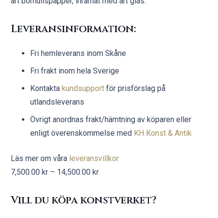
art bomullspapper, inramat med art glas.
Leveransinformation:
Fri hemleverans inom Skåne
Fri frakt inom hela Sverige
Kontakta
kundsupport
för prisförslag på
utlandsleverans
Övrigt anordnas frakt/hämtning av köparen eller
enligt överenskommelse med
KH Konst & Antik
Läs mer om våra
leveransvillkor
Prisintervall:
7,500.00
kr
–
14,500.00
kr
7,500.00 kr
Vill du köpa konstverket?
till
14,500.00 kr