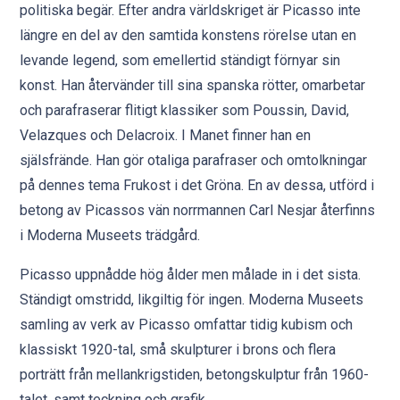
politiska begär. Efter andra världskriget är Picasso inte
längre en del av den samtida konstens rörelse utan en
levande legend, som emellertid ständigt förnyar sin
konst. Han återvänder till sina spanska rötter, omarbetar
och parafraserar flitigt klassiker som Poussin, David,
Velazques och Delacroix. I Manet finner han en
själsfrände. Han gör otaliga parafraser och omtolkningar
på dennes tema Frukost i det Gröna. En av dessa, utförd i
betong av Picassos vän norrmannen Carl Nesjar återfinns
i Moderna Museets trädgård.
Picasso uppnådde hög ålder men målade in i det sista.
Ständigt omstridd, likgiltig för ingen. Moderna Museets
samling av verk av Picasso omfattar tidig kubism och
klassiskt 1920-tal, små skulpturer i brons och flera
porträtt från mellankrigstiden, betongskulptur från 1960-
talet, samt teckning och grafik.