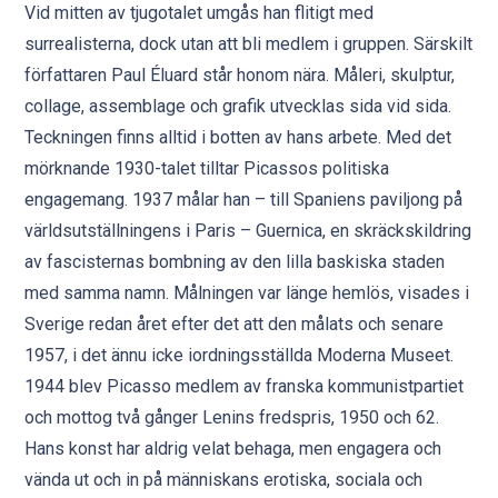
Vid mitten av tjugotalet umgås han flitigt med
surrealisterna, dock utan att bli medlem i gruppen. Särskilt
författaren Paul Éluard står honom nära. Måleri, skulptur,
collage, assemblage och grafik utvecklas sida vid sida.
Teckningen finns alltid i botten av hans arbete. Med det
mörknande 1930-talet tilltar Picassos politiska
engagemang. 1937 målar han – till Spaniens paviljong på
världsutställningens i Paris – Guernica, en skräckskildring
av fascisternas bombning av den lilla baskiska staden
med samma namn. Målningen var länge hemlös, visades i
Sverige redan året efter det att den målats och senare
1957, i det ännu icke iordningsställda Moderna Museet.
1944 blev Picasso medlem av franska kommunistpartiet
och mottog två gånger Lenins fredspris, 1950 och 62.
Hans konst har aldrig velat behaga, men engagera och
vända ut och in på människans erotiska, sociala och