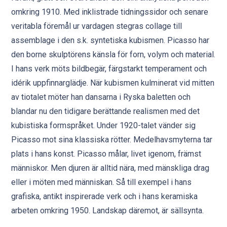
omkring 1910. Med inklistrade tidningssidor och senare
veritabla föremål ur vardagen stegras collage till
assemblage i den s.k. syntetiska kubismen. Picasso har
den borne skulptörens känsla för forn, volym och material.
I hans verk möts bildbegär, färgstarkt temperament och
idérik uppfinnarglädje. När kubismen kulminerat vid mitten
av tiotalet möter han dansarna i Ryska baletten och
blandar nu den tidigare berättande realismen med det
kubistiska formspråket. Under 1920-talet vänder sig
Picasso mot sina klassiska rötter. Medelhavsmyterna tar
plats i hans konst. Picasso målar, livet igenom, främst
människor. Men djuren är alltid nära, med mänskliga drag
eller i möten med människan. Så till exempel i hans
grafiska, antikt inspirerade verk och i hans keramiska
arbeten omkring 1950. Landskap däremot, är sällsynta.