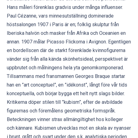
Hans måleri förenklas gradvis under många influenser.
Paul Cézanne, vars minnesutställning dominerade
höstsalongen 1907 i Paris är en; folklig skulptur från
Iberiska halvön och masker från Afrika och Oceanien en
annan. 1907 målar Picasso Flickorna i Avignon. Egentligen
en bordellscen där de starkt förenklade kvinnofigurerna
vänder sig från alla kända skönhetsideal, perspektivet är
uppbrutet och målningens hela yta genomkomponerad.
Tillsammans med fransmannen Georges Braque startar
han en ”art conceptuel”, en ”idékonst”, långt före vår tids
konceptuella, och börjar bygga ett helt nytt slags bilder.
Kritikerna döper stilen till ”kubism”, efter de avbildade
figurernas och föremålens geometriska formspråk.
Beteckningen vinner strax allmängiltighet hos kolleger
och kännare. Kubismen utvecklas mot en skala av nyanser
i brunt, grått och svart under den s.k. analytiska perioden