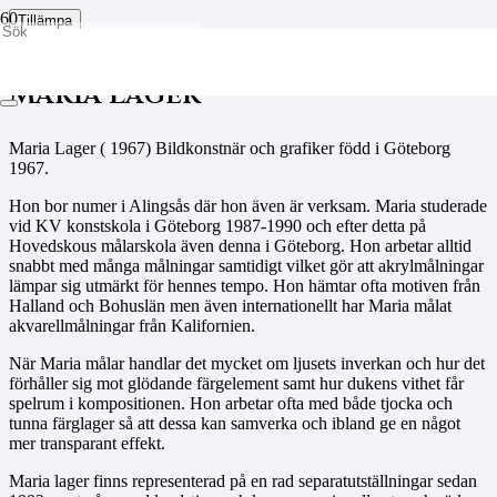
Tillämpa
Filters
Maria Lager
Maria Lager ( 1967) Bildkonstnär och grafiker född i Göteborg
1967.
Hon bor numer i Alingsås där hon även är verksam. Maria studerade
vid KV konstskola i Göteborg 1987-1990 och efter detta på
Hovedskous målarskola även denna i Göteborg. Hon arbetar alltid
snabbt med många målningar samtidigt vilket gör att akrylmålningar
lämpar sig utmärkt för hennes tempo. Hon hämtar ofta motiven från
Halland och Bohuslän men även internationellt har Maria målat
akvarellmålningar från Kalifornien.
När Maria målar handlar det mycket om ljusets inverkan och hur det
förhåller sig mot glödande färgelement samt hur dukens vithet får
spelrum i kompositionen. Hon arbetar ofta med både tjocka och
tunna färglager så att dessa kan samverka och ibland ge en något
mer transparant effekt.
Maria lager finns representerad på en rad separatutställningar sedan