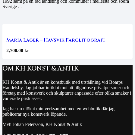
1992 samt på en rad landsting och kommuner i mellersta och södra
Sverige . .
Maria Lager – Havsvik Färglitografi
2,700.00
kr
OM KH KONST & ANTIK
KH Konst & Antik är en konstbutik med utställning vid Boarps
Handelsby. Jag jobbar inriktat mot att tillgodose privatpersoner och
företag med konstverk och skulpturer anpassade efter olika smaker i
varierade prisklasser.
Jag har nu utökat min verksamhet med en webbutik där jag
publicerar nya konstverk löpande.
Mvh Johan Petersson, KH Konst & Antik