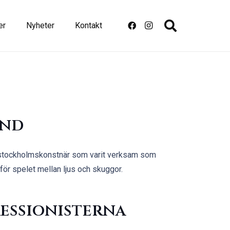
er
Nyheter
Kontakt
und
n stockholmskonstnär som varit verksam som
 för spelet mellan ljus och skuggor.
ressionisterna