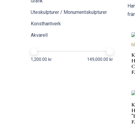
Grafik
Han
Uteskulpturer / Monumentskulpturer
frä
Konsthantverk
Akvarell
K
1,200.00 kr
149,000.00 kr
H
C
F
K
H
”
F