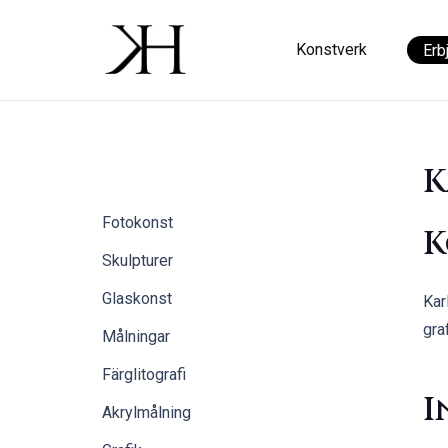
Konstverk
Erb
K
Fotokonst
K
Skulpturer
Glaskonst
Kar
gra
Målningar
Färglitografi
I
Akrylmålning