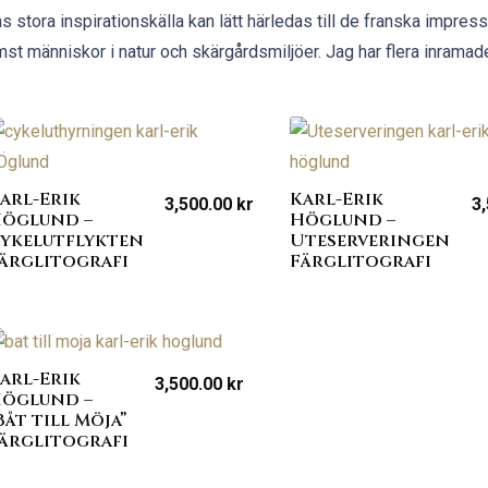
s stora inspirationskälla kan lätt härledas till de franska impress
mst människor i natur och skärgårdsmiljöer. Jag har flera inramade f
arl-Erik
Karl-Erik
3,500.00
kr
3
öglund –
Höglund –
ykelutflykten
Uteserveringen
ärglitografi
Färglitografi
arl-Erik
3,500.00
kr
öglund –
Båt till Möja”
ärglitografi