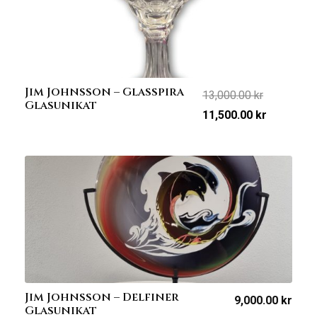
Jim Johnsson – Glasspira
13,000.00
kr
Glasunikat
Det
Det
11,500.00
kr
ursprungliga
nuvarand
priset
priset
var:
är:
13,000.00 kr.
11,500.00
Jim Johnsson – Delfiner
9,000.00
kr
Glasunikat