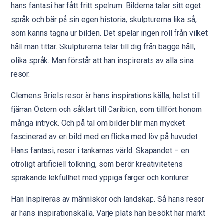
hans fantasi har fått fritt spelrum. Bilderna talar sitt eget
språk och bär på sin egen historia, skulpturerna lika så,
som känns tagna ur bilden. Det spelar ingen roll från vilket
håll man tittar. Skulpturerna talar till dig från bägge håll,
olika språk. Man förstår att han inspirerats av alla sina
resor.
Clemens Briels resor är hans inspirations källa, helst till
fjärran Östern och såklart till Caribien, som tillfört honom
många intryck. Och på tal om bilder blir man mycket
fascinerad av en bild med en flicka med löv på huvudet.
Hans fantasi, reser i tankarnas värld. Skapandet – en
otroligt artificiell tolkning, som berör kreativitetens
sprakande lekfullhet med yppiga färger och konturer.
Han inspireras av människor och landskap. Så hans resor
är hans inspirationskälla. Varje plats han besökt har märkt