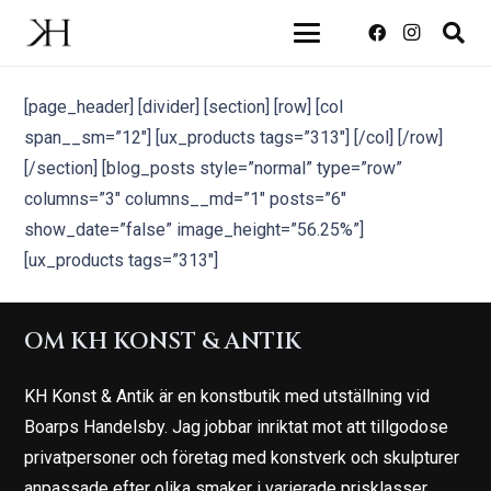
[page_header] [divider] [section] [row] [col
span__sm=”12″] [ux_products tags=”313″] [/col] [/row]
[/section] [blog_posts style=”normal” type=”row”
columns=”3″ columns__md=”1″ posts=”6″
show_date=”false” image_height=”56.25%”]
[ux_products tags=”313″]
OM KH KONST & ANTIK
KH Konst & Antik är en konstbutik med utställning vid
Boarps Handelsby. Jag jobbar inriktat mot att tillgodose
privatpersoner och företag med konstverk och skulpturer
anpassade efter olika smaker i varierade prisklasser.