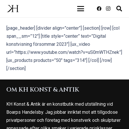
[page_header] [divider align=”center”] [section] [row] [col
span__sm=”12″] [title style=”center” text=”Digital
konstvisning försommar 2023″] [ux_video
url=”https://www.youtube.com/watch?v=uS0mWTHZnek”]
[ux_products products=”50″ tags=”314″] [/col] [/row]
[/section]
OM KH KONST & ANTIK
KH Konst & Antik är en konstbutik med utställning vid
Boarps Handelsby. Jag jobbar inriktat mot att tillgodose
privatpersoner och företag med konstverk och skulpturer
anpassade efter olika smaker i varierade prisklasser.